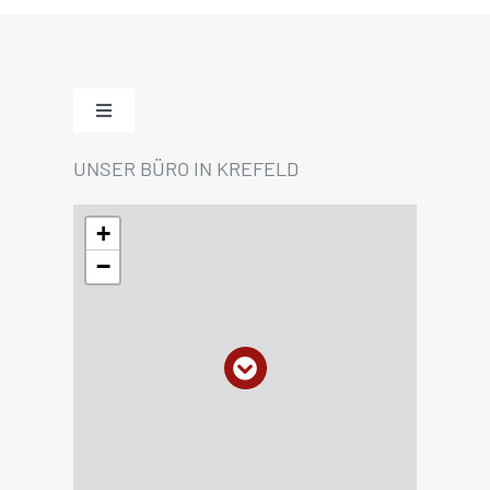
Toggle
Navigation
UNSER BÜRO IN KREFELD
Home
+
Impressum
−
Datenschutzerklärung