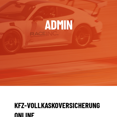
DOWNLOADCENTER
PARTNER
ADMIN
ÜBER UNS
SCHADEN MELDEN
KONTAKT
Deutsch
KFZ-VOLLKASKOVERSICHERUNG
ONLINE