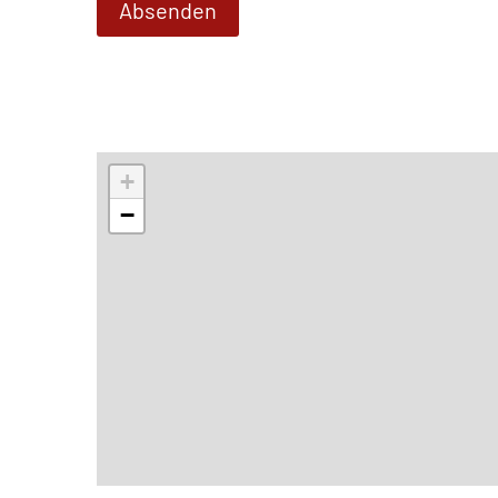
Absenden
+
−