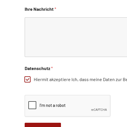
c
h
Ihre Nachricht
*
u
t
z
*
*
Datenschutz
*
Hiermit akzeptiere Ich, dass meine Daten zur 