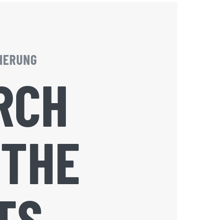
CHERUNG
RCH
 THE
TS