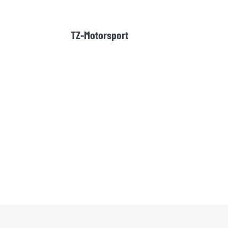
TZ-Motorsport
KONTAKT & ANFRAGEN
Bei Rückfragen zu unseren
Motorsportversicherungen stehen wir
Ihnen jederzeit gerne persönlich
zur Verfügung.