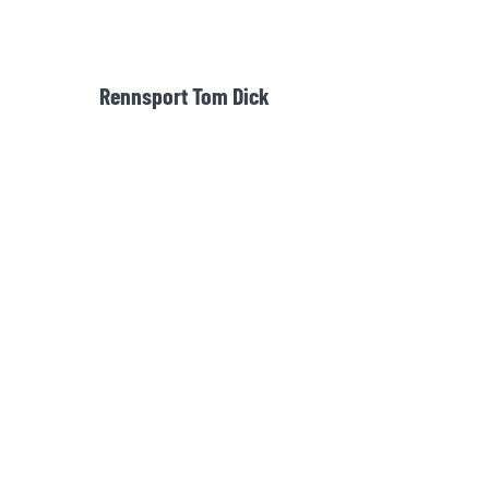
Rennsport Tom Dick
Die Versicherung im Motorsport
Raceinc. – Die Versicherung im
Motorsport