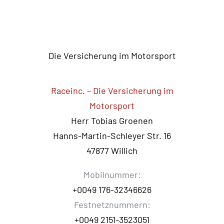
Herr Tobias Groenen
Hanns-Martin-Schleyer Str. 16
47877 Willich
Mobilnummer:
+0049 176-32346626
Festnetznummern:
+0049 2151-3523051
+0049 2154-8143500
E-Mail:
info@trackdayversicherung.de
FOLGEN SIE UNS AUF SOCIALMEDIA