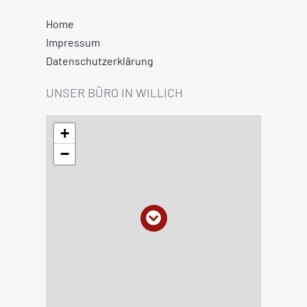
−
Leaflet
|
©
OpenStreetMap
Bürozeiten
Mo.-Fr. 08:00-19:00
Sa., So. 10:00-19:00
„Zusammenkommen ist ein Beginn,