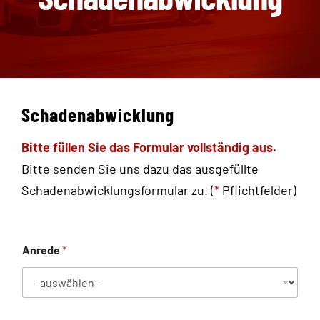
DOWNLOADCENTER
PARTNER
ÜBER UNS
Schadenabwicklung
SCHADEN MELDEN
Bitte füllen Sie das Formular vollständig aus.
Bitte senden Sie uns dazu das ausgefüllte
Schadenabwicklungsformular zu. (
*
Pflichtfelder
)
KONTAKT
Deutsch
Anrede
*