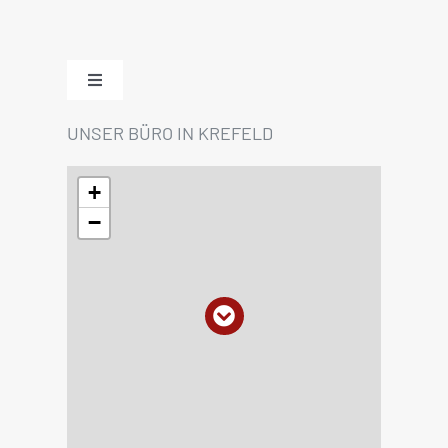
Toggle
Navigation
UNSER BÜRO IN KREFELD
Home
+
Impressum
−
Datenschutzerklärung